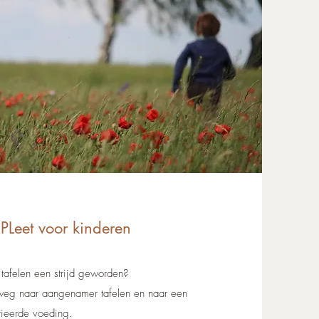
eet voor kinderen
t tafelen een strijd geworden?
p weg naar aangenamer tafelen en naar een
ieerde voeding.