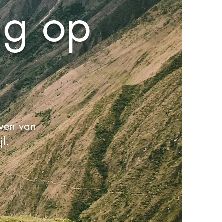
ng op
wen van
jl.