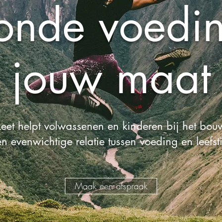
nde voedi
jouw maat
et helpt volwassenen en kinderen bij het bou
n evenwichtige relatie tussen voeding en leefsti
Maak een afspraak