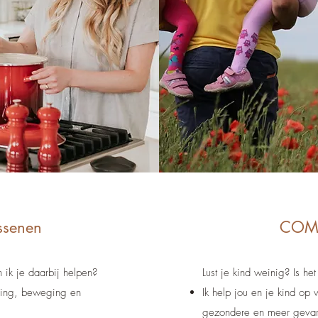
ssenen
COMPL
 ik je daarbij helpen?
Lust je kind weinig? Is he
eding, beweging en
Ik help jou en je kind o
gezondere en meer gevar