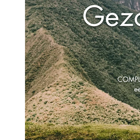
Gezo
COMPLe
ee