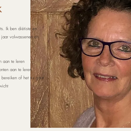
k
. Ik ben diëtiste en
 jaar volwassenen en
 aan te leren
ten aan te leren
bereiken of het nu gaat
wicht